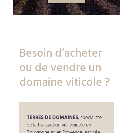
Besoin d’acheter
ou de vendre un
domaine viticole ?
TERRES DE DOMAINES
, spécialiste
de la transaction viti-vinicole en
Bourgogne
et en
Provence
, est née