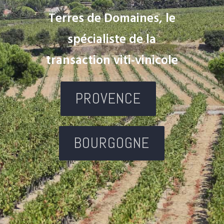
Terres de Domaines, le
spécialiste de la
transaction viti-vinicole
PROVENCE
BOURGOGNE