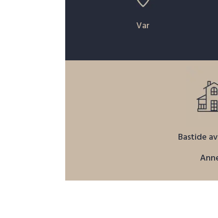
Var
Bastide av
Ann