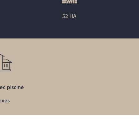
52 HA
ec piscine
exes