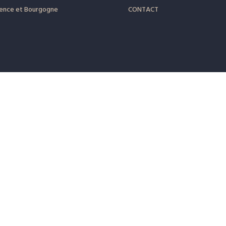
ence
et
Bourgogne
CONTACT