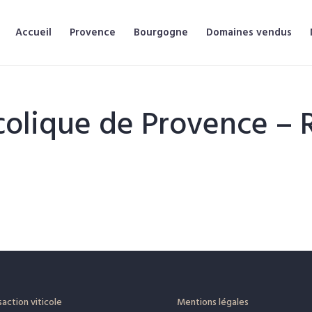
Accueil
Provence
Bourgogne
Domaines vendus
lique de Provence – R
action viticole
Mentions légales